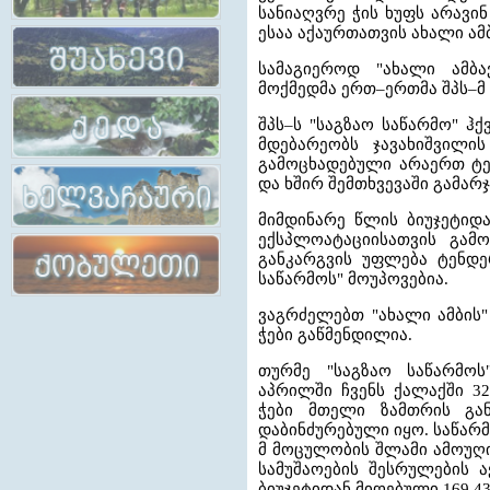
სანიაღვრე ჭის ხუფს არავინ
დეკლ
ესაა აქაურთათვის ახალი ამბ
სამაგიეროდ "ახალი ამბა
მოქმედმა ერთ–ერთმა შპს–მ 
შპს–ს "საგზაო საწარმო" ჰქ
ტრენინგები ადგილობრივი
მაჟორიტარმა კანდიდატებმა
მდებარეობს ჯავახიშვილის
პირვ
განმანათლებლებისათვის
„კარგი მმართველობის
კონფერ
გამოცხადებული არაერთ ტე
დეკლარაციას“ საჯაროდ
გან
და ხშირ შემთხვევაში გამარ
ხელი მოაწერეს
მიმდინარე წლის ბიუჯეტიდ
ექსპლოატაციისათვის გამ
განკარგვის უფლება ტენდე
საწარმოს" მოუპოვებია.
ვაგრძელებთ "ახალი ამბის"
ჭები გაწმენდილია.
თურმე "საგზაო საწარმოს
აპრილში ჩვენს ქალაქში 32
ჭები მთელი ზამთრის გან
დაბინძურებული იყო. საწარმ
მ მოცულობის შლამი ამოუღი
სამუშაოების შესრულების ა
ბიუჯეტიდან მიღებული 169 4