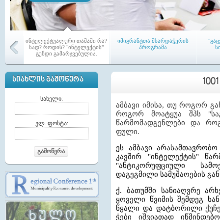
ინტელექტუალური თამაში რა?
იმიგრანტთა მხარდაჭერის
"გა
სად? როდის? "ინტელექტის"
პროგრამა
ს
გუნდი გამარჯვებულია.
ᲡᲘᲐᲮᲚᲘᲡ ᲒᲐᲛᲝᲬᲔᲠᲐ
100
სახელი:
ამბავი იმისა, თუ როგორ გა
როგორ მოატყუა შპს "საგ
აჭარის რეგიონში პირველი
წარმომადგენლები და როგ
თემებშ
ელ. ფოსტა:
ამაგ-ი (LAG) - აქტიურ
კრე
ფული.
მოქალაქეთა ადგილობრივი
გაერთიანება ჩამოყალიბდა
ეს ამბავი არასამთავრობო
გამოწერა
კავშირ "ინტელექტის" წა
"ანტიკორუფციული სამ
დაგეგმილი სამუშაოების გა
ქ. ბათუმში სანიაღვრე არ
ყოველი წვიმის შემდეგ ხა
მაჟორიტარი წევრები თემებში
ტრენინგი საკრებულოს
ა
წყალი და დატბორილი ქუჩე
წევრებისათვის
მუ
საკ
ჭები იშვიათად იწმინდებ