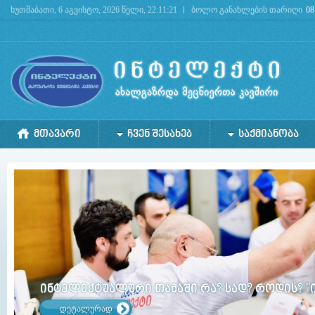
ხუთშაბათი, 6 აგვისტო, 2026 წელი, 22:11:21
ბოლო განახლების თარიღი
08
Deprecated
: mysql_connect(): The mysql extension is deprecated and will be removed in the 
ᲛᲗᲐᲕᲐᲠᲘ
ᲩᲕᲔᲜ ᲨᲔᲡᲐᲮᲔᲑ
ᲡᲐᲥᲛᲘᲐᲜᲝᲑᲐ
ინტელექტუალური თამაში რა? სად? როდის? "
დეტალურად