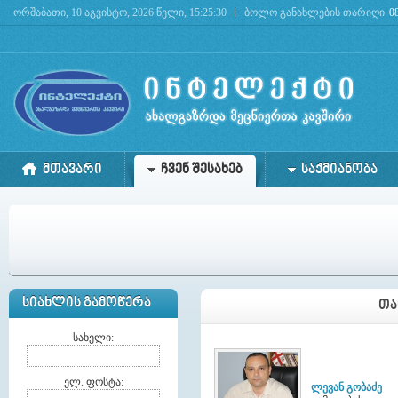
ორშაბათი, 10 აგვისტო, 2026 წელი, 15:25:30
ბოლო განახლების თარიღი
0
Deprecated
: mysql_connect(): The mysql extension is deprecated and will be removed in the 
ᲛᲗᲐᲕᲐᲠᲘ
ᲩᲕᲔᲜ ᲨᲔᲡᲐᲮᲔᲑ
ᲡᲐᲥᲛᲘᲐᲜᲝᲑᲐ
ᲡᲘᲐᲮᲚᲘᲡ ᲒᲐᲛᲝᲬᲔᲠᲐ
ᲗᲐ
სახელი:
ელ. ფოსტა:
ლევან გობაძე