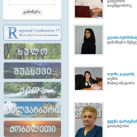
გამგეობის
თავმჯდომარე
გამოწერა
ელისო სურმანიძ
ფინანსური მენეჯ
თეონა კაკაციძე
თემის
მობილიზატორი
ჟუჟუნა ფარტენაძ
დიასახლისი