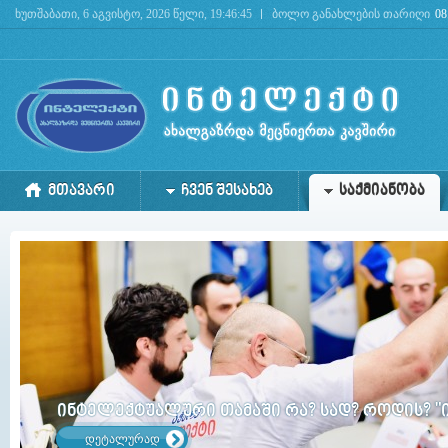
ხუთშაბათი, 6 აგვისტო, 2026 წელი, 19:46:45
ბოლო განახლების თარიღი
08
Deprecated
: mysql_connect(): The mysql extension is deprecated and will be removed in the 
ᲛᲗᲐᲕᲐᲠᲘ
ᲩᲕᲔᲜ ᲨᲔᲡᲐᲮᲔᲑ
ᲡᲐᲥᲛᲘᲐᲜᲝᲑᲐ
ინტელექტუალური თამაში რა? სად? როდის? "
დეტალურად