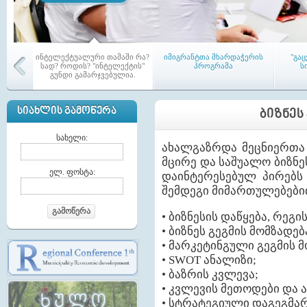
ინტელექტუალური თამაში რა?
იმიგრანტთა მხარდაჭერის
"გა
სად? როდის? "ინტელექტის"
პროგრამა
ს
გუნდი გამარჯვებულია.
ᲡᲘᲐᲮᲚᲘᲡ ᲒᲐᲛᲝᲬᲔᲠᲐ
ᲑᲘᲖᲜᲔᲡ
სახელი:
ახალგაზრდა მეცნიერთა 
მცირე და საშუალო ბიზნე
აჭარის რეგიონში პირველი
თემებშ
ელ. ფოსტა:
დაინტერესებულ პირებს 
ამაგ-ი (LAG) - აქტიურ
კრე
მოქალაქეთა ადგილობრივი
შემდეგი მიმართულებები
გაერთიანება ჩამოყალიბდა
გამოწერა
• ბიზნესის დაწყება, რეგი
• ბიზნეს გეგმის მომზადებ
• მარკეტინგული გეგმის მ
• SWOT ანალიზი;
• ბაზრის კვლევა;
მაჟორიტარი წევრები თემებში
ტრენინგი საკრებულოს
ა
• კვლევის მეთოდები და 
წევრებისათვის
მუ
• სტრატეგიული დაგეგმარ
საკ