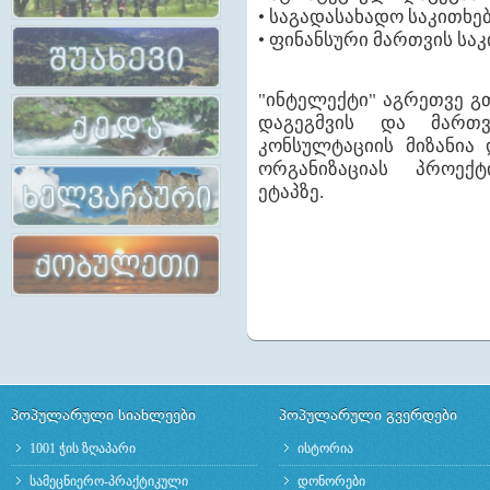
• საგადასახადო საკითხებ
დეკლ
• ფინანსური მართვის სა
"ინტელექტი" აგრეთვე გ
დაგეგმვის და მართვ
ტრენინგები ადგილობრივი
მაჟორიტარმა კანდიდატებმა
კონსულტაციის მიზანია
პირვ
განმანათლებლებისათვის
„კარგი მმართველობის
კონფერ
ორგანიზაციას პროექტ
დეკლარაციას“ საჯაროდ
გან
ხელი მოაწერეს
ეტაპზე.
პოპულარული სიახლეები
პოპულარული გვერდები
1001 ჭის ზღაპარი
ისტორია
სამეცნიერო-პრაქტიკული
დონორები