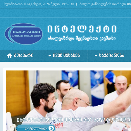
ხუთშაბათი, 6 აგვისტო, 2026 წელი, 19:52:30
ბოლო განახლების თარიღი
08
Deprecated
: mysql_connect(): The mysql extension is deprecated and will be removed in the 
ᲛᲗᲐᲕᲐᲠᲘ
ᲩᲕᲔᲜ ᲨᲔᲡᲐᲮᲔᲑ
ᲡᲐᲥᲛᲘᲐᲜᲝᲑᲐ
ინტელექტუალური თამაში რა? სად? როდის? "
დეტალურად