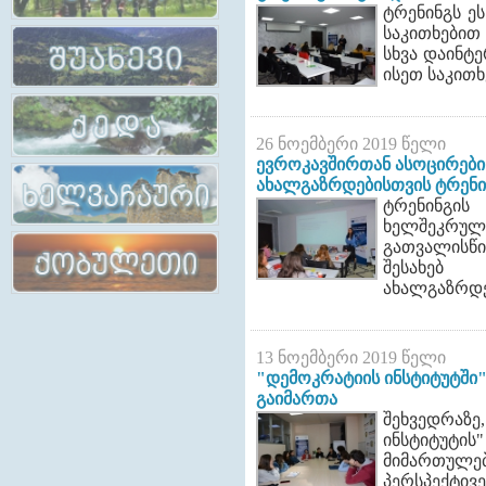
ტრენინგს ე
დეკლ
საკითხები
სხვა დაინტ
ისეთ საკითხ
ტრენინგები ადგილობრივი
მაჟორიტარმა კანდიდატებმა
26 ნოემბერი 2019 წელი
პირვ
განმანათლებლებისათვის
„კარგი მმართველობის
კონფერ
ევროკავშირთან ასოცირების
დეკლარაციას“ საჯაროდ
გან
ახალგაზრდებისთვის ტრენი
ხელი მოაწერეს
ტრენინგის
ხელშეკრულ
გათვალისწ
შესახე
ახალგაზრდე
13 ნოემბერი 2019 წელი
"დემოკრატიის ინსტიტუტში"
გაიმართა
შეხვედრაზე
ინსტიტუ
მიმართულ
პერსპექტ