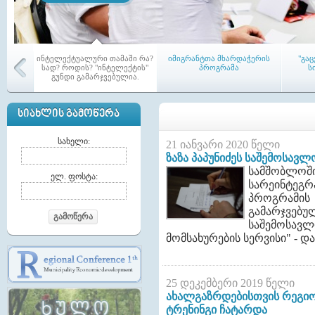
ინტელექტუალური თამაში რა?
იმიგრანტთა მხარდაჭერის
"გა
სად? როდის? "ინტელექტის"
პროგრამა
ს
გუნდი გამარჯვებულია.
ᲡᲘᲐᲮᲚᲘᲡ ᲒᲐᲛᲝᲬᲔᲠᲐ
სახელი:
21 იანვარი 2020 წელი
ზაზა პაპუნიძეს საშემოსავ
სამშობლ
აჭარის რეგიონში პირველი
თემებშ
ელ. ფოსტა:
სარეინტე
ამაგ-ი (LAG) - აქტიურ
კრე
მოქალაქეთა ადგილობრივი
პროგრამ
გაერთიანება ჩამოყალიბდა
გამარჯვებ
გამოწერა
საშემოს
მომსახურების სერვისი" - დ
25 დეკემბერი 2019 წელი
მაჟორიტარი წევრები თემებში
ტრენინგი საკრებულოს
ა
ახალგაზრდებისთვის რეგიო
წევრებისათვის
მუ
ტრენინგი ჩატარდა
საკ