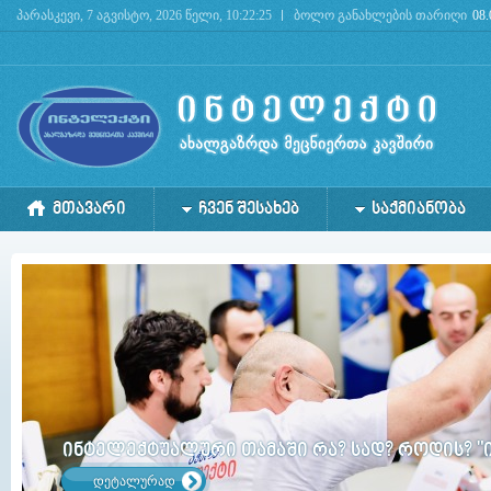
პარასკევი, 7 აგვისტო, 2026 წელი, 10:22:25
ბოლო განახლების თარიღი
08.
Deprecated
: mysql_connect(): The mysql extension is deprecated and will be removed in the 
ᲛᲗᲐᲕᲐᲠᲘ
ᲩᲕᲔᲜ ᲨᲔᲡᲐᲮᲔᲑ
ᲡᲐᲥᲛᲘᲐᲜᲝᲑᲐ
ინტელექტუალური თამაში რა? სად? როდის? "
დეტალურად