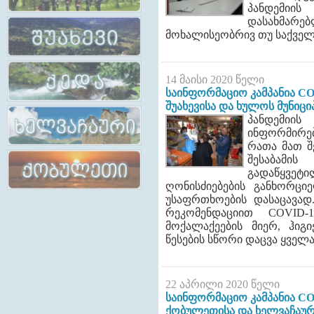
პანდემიი
დეკლ
დასახმა
მოხალისეობრივ თუ საქველ
14 მაისი 2020 წელი
ტრენინგები ადგილობრივი
მაჟორიტარმა კანდიდატებმა
საინფორმაციო კამპანია COV
პირვ
განმანათლებლებისათვის
„კარგი მმართველობის
კონფერ
შუახევისა და ხულოს მუნიც
დეკლარაციას“ საჯაროდ
გან
პანდემიი
ხელი მოაწერეს
ინფორმირე
რათა მათ შ
შესაბამ
გადაწყვე
ღონისძიებების განხორცი
უსაფრთხოების დასაცავად
რეკომენდაციით COVID-1
მოქალაქეების მიერ, ჰიგ
წესების სწორი დაცვა ყველ
22 აპრილი 2020 წელი
საინფორმაციო კამპანია CO
ქობულეთისა და ხელვაჩაურ