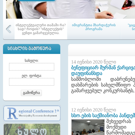
ინტელექტუალური თამაში რა?
იმიგრანტთა მხარდაჭერის
"გა
სად? როდის? "ინტელექტის"
პროგრამა
ს
გუნდი გამარჯვებულია.
ᲡᲘᲐᲮᲚᲘᲡ ᲒᲐᲛᲝᲬᲔᲠᲐ
სახელი:
14 ივნისი 2020 წელი
ბენეფიციარ მურმან ქარცივ
დაუფინანსდა
აჭარის რეგიონში პირველი
თემებშ
ელ. ფოსტა:
სამშობლოში დაბრუნებ
ამაგ-ი (LAG) - აქტიურ
კრე
მოქალაქეთა ადგილობრივი
დახმარების სახელმწიფო
გაერთიანება ჩამოყალიბდა
გამარჯვებულ კონკურსანტს
გამოწერა
12 ივნისი 2020 წელი
სსო-ების საქმიანობა პანდე
შეხვედრა
მაჟორიტარი წევრები თემებში
ტრენინგი საკრებულოს
ა
მოქმედი 
წევრებისათვის
მუ
წარმომადგ
საკ