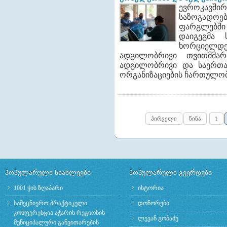
ევროკავშ
საზოგადოები
ფარგლებში 
დაიგეგმა 
ხორციელდებ
ადგილობრივი თვითმმარ
ადგილობრივი და საერთა
ორგანიზაციების ჩართულო
პირველი
წინა
1
პოპულარული სიახლეები
პოპულარული გვერდები
1001 ჭის ზღაპარი
ისტორია
სამეცნიერო-პრაქტიკული
დონორები
კონფერენცია აჭარის რეგიონის
ლევან გობაძე
მუნიციპალური განვითარების